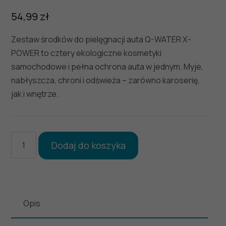
54,99
zł
Zestaw środków do pielęgnacji auta Q-WATER X-
POWER to cztery ekologiczne kosmetyki
samochodowe i pełna ochrona auta w jednym. Myje,
nabłyszcza, chroni i odświeża – zarówno karoserię,
jak i wnętrze.
ilość
Dodaj do koszyka
zestaw
środków
do
pielęgnacji
Opis
auta