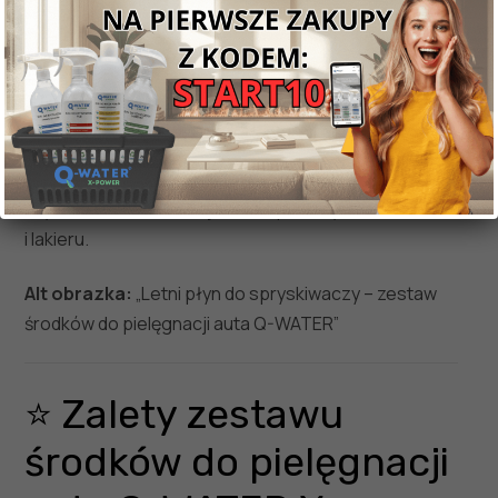
spryskiwaczy – 5L
Płyn zapewnia idealną widoczność podczas jazdy,
skutecznie usuwając owady, kurz, błoto i osady
drogowe. Nie pozostawia smug ani zacieków, a
przyjemny cytrynowy zapach poprawia komfort
użytkowania. Ponadto jest bezpieczny dla uszczelek
i lakieru.
Alt obrazka:
„Letni płyn do spryskiwaczy – zestaw
środków do pielęgnacji auta Q-WATER”
⭐ Zalety zestawu
środków do pielęgnacji