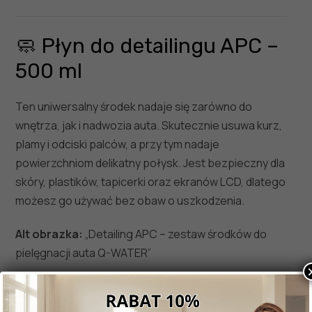
🧼 Płyn do detailingu APC –
500 ml
Ten uniwersalny środek nadaje się zarówno do
wnętrza, jak i nadwozia auta. Skutecznie usuwa kurz,
plamy i odciski palców, a przy tym nadaje
powierzchniom delikatny połysk. Jest bezpieczny dla
skóry, plastików, tapicerki oraz ekranów LCD, dlatego
możesz go używać bez obaw o uszkodzenia.
Alt obrazka:
„Detailing APC – zestaw środków do
pielęgnacji auta Q-WATER”
💦 Letni płyn do