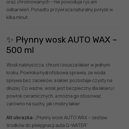
oraz chromowanych – nie powoduje rys ani
odbarwień. Ponadto przywraca naturalny połysk w
kilka minut.
✨ Płynny wosk AUTO WAX –
500 ml
Wosk nabłyszcza, chroni i osusza lakier w jednym
kroku. Powłoka hydrofobowa sprawia, że woda
spływa bez zacieków, a lakier pozostaje czysty na
dłużej. Co ważne, wosk jest bezpieczny dla lakieru i
powłok ceramicznych, a można go stosować
zarówno na suchy, jak i mokry lakier.
Alt obrazka:
„Płynny wosk AUTO WAX – zestaw
środków do pielęgnacji auta Q-WATER”