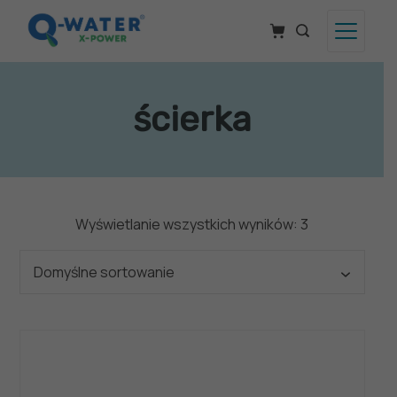
Skip
to
content
Q-
Water
ścierka
Wyświetlanie wszystkich wyników: 3