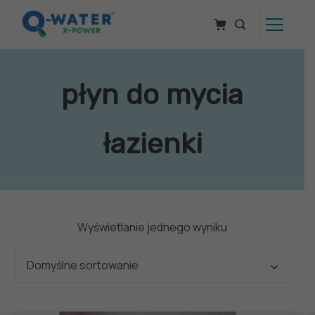
Skip
to
content
Q-
Water
płyn do mycia
łazienki
Wyświetlanie jednego wyniku